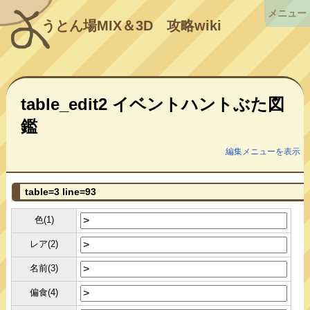
メニュー
うとん場MIX＆3D
攻略wiki
table_edit2 イベントハントぶた図
鑑
編集メニューを表示
table=3 line=93
色(1)
レア(2)
名前(3)
偏食(4)