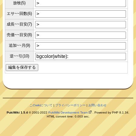
放牧(5)
エサ~~回数(6)
成長~~目安(7)
売価~~目安(8)
追加~~月(9)
逆~~引(10)
このwikiについて
|
プライバシーポリシー
|
お問い合わせ
PukiWiki 1.5.4
© 2001-2022
PukiWiki Development Team
. Powered by PHP 8.1.34.
HTML convert time: 0.003 sec.