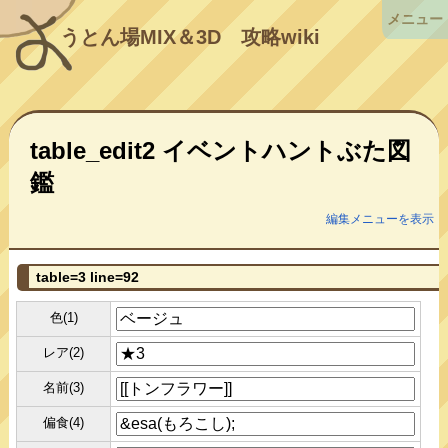
メニュー
うとん場MIX＆3D
攻略wiki
table_edit2 イベントハントぶた図
鑑
編集メニューを表示
table=3 line=92
色(1)
レア(2)
名前(3)
偏食(4)