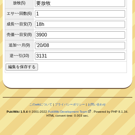
放牧(5)
エサ~~回数(6)
成長~~目安(7)
売価~~目安(8)
追加~~月(9)
逆~~引(10)
このwikiについて
|
プライバシーポリシー
|
お問い合わせ
PukiWiki 1.5.4
© 2001-2022
PukiWiki Development Team
. Powered by PHP 8.1.34.
HTML convert time: 0.003 sec.