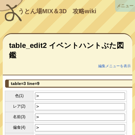
メニュー
うとん場MIX＆3D
攻略wiki
table_edit2 イベントハントぶた図
鑑
編集メニューを表示
table=3 line=9
色(1)
レア(2)
名前(3)
偏食(4)