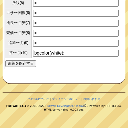
放牧(5)
エサ~~回数(6)
成長~~目安(7)
売価~~目安(8)
追加~~月(9)
逆~~引(10)
このwikiについて
|
プライバシーポリシー
|
お問い合わせ
PukiWiki 1.5.4
© 2001-2022
PukiWiki Development Team
. Powered by PHP 8.1.34.
HTML convert time: 0.003 sec.