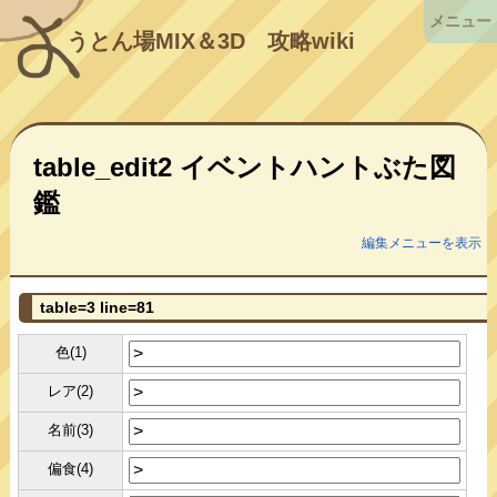
メニュー
うとん場MIX＆3D
攻略wiki
table_edit2 イベントハントぶた図
鑑
編集メニューを表示
table=3 line=81
色(1)
レア(2)
名前(3)
偏食(4)