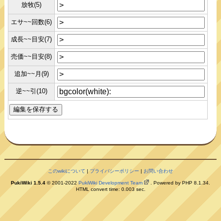
放牧(5)
エサ~~回数(6)
成長~~目安(7)
売価~~目安(8)
追加~~月(9)
逆~~引(10)
このwikiについて
|
プライバシーポリシー
|
お問い合わせ
PukiWiki 1.5.4
© 2001-2022
PukiWiki Development Team
. Powered by PHP 8.1.34.
HTML convert time: 0.003 sec.