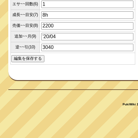
エサ~~回数(6)
成長~~目安(7)
売価~~目安(8)
追加~~月(9)
逆~~引(10)
PukiWiki 1