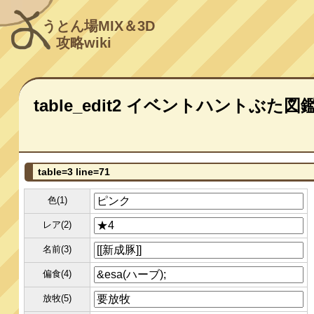
うとん場MIX＆3D
攻略wiki
table_edit2 イベントハントぶた図
table=3 line=71
色(1)
レア(2)
名前(3)
偏食(4)
放牧(5)