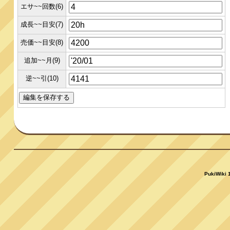
エサ~~回数(6)
成長~~目安(7)
売価~~目安(8)
追加~~月(9)
逆~~引(10)
PukiWiki 1