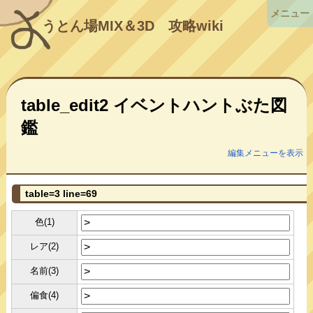
メニュー
うとん場MIX＆3D
攻略wiki
table_edit2 イベントハントぶた図
鑑
編集メニューを表示
table=3 line=69
色(1)
レア(2)
名前(3)
偏食(4)