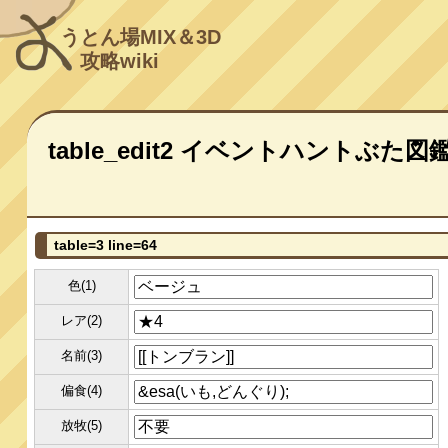
うとん場MIX＆3D
攻略wiki
table_edit2 イベントハントぶた図
table=3 line=64
色(1)
レア(2)
名前(3)
偏食(4)
放牧(5)