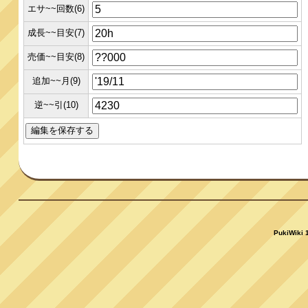
エサ~~回数(6)
成長~~目安(7)
売価~~目安(8)
追加~~月(9)
逆~~引(10)
PukiWiki 1