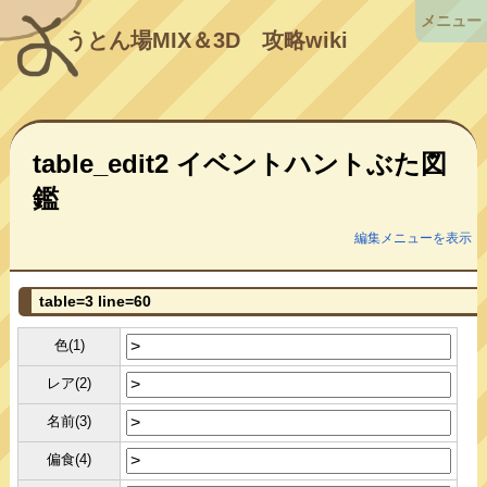
メニュー
うとん場MIX＆3D
攻略wiki
table_edit2 イベントハントぶた図
鑑
編集メニューを表示
table=3 line=60
色(1)
レア(2)
名前(3)
偏食(4)