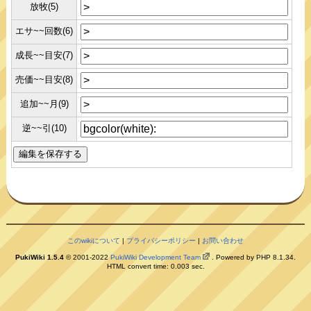
放牧(5)
エサ~~回数(6)
成長~~目安(7)
売価~~目安(8)
追加~~月(9)
逆~~引(10)
このwikiについて
|
プライバシーポリシー
|
お問い合わせ
PukiWiki 1.5.4
© 2001-2022
PukiWiki Development Team
. Powered by PHP 8.1.34.
HTML convert time: 0.003 sec.