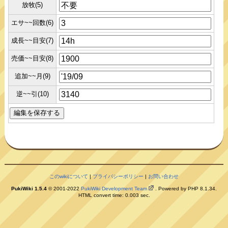
放牧(5)
エサ~~回数(6)
成長~~目安(7)
売価~~目安(8)
追加~~月(9)
逆~~引(10)
このwikiについて
|
プライバシーポリシー
|
お問い合わせ
PukiWiki 1.5.4
© 2001-2022
PukiWiki Development Team
. Powered by PHP 8.1.34.
HTML convert time: 0.003 sec.