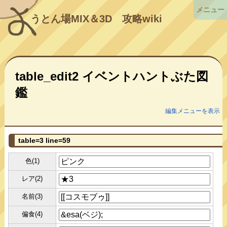
メニュー
うとん場MIX＆3D
攻略wiki
table_edit2 イベントハントぶた図
鑑
編集メニューを表示
table=3 line=59
色(1)
レア(2)
名前(3)
偏食(4)