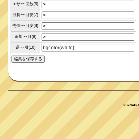
エサ~~回数(6)
成長~~目安(7)
売価~~目安(8)
追加~~月(9)
逆~~引(10)
PukiWiki 1