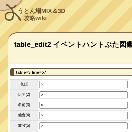
うとん場MIX＆3D
攻略wiki
table_edit2 イベントハントぶた図
table=3 line=57
色(1)
レア(2)
名前(3)
偏食(4)
放牧(5)