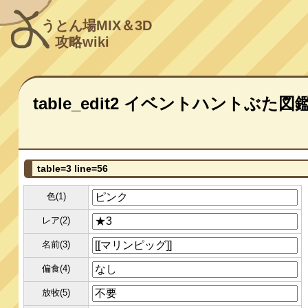
うとん場MIX＆3D
攻略wiki
table_edit2 イベントハントぶた図
table=3 line=56
色(1)
レア(2)
名前(3)
偏食(4)
放牧(5)