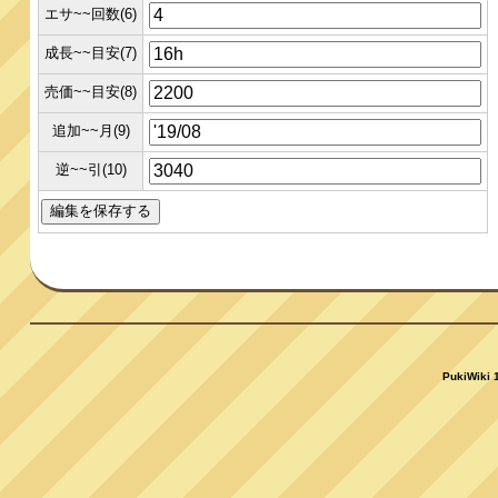
エサ~~回数(6)
成長~~目安(7)
売価~~目安(8)
追加~~月(9)
逆~~引(10)
PukiWiki 1