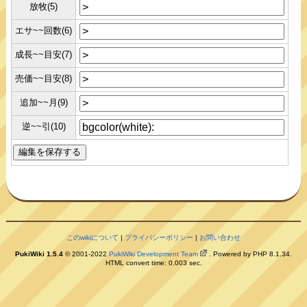
放牧(5)
エサ~~回数(6)
成長~~目安(7)
売価~~目安(8)
追加~~月(9)
逆~~引(10)
このwikiについて
|
プライバシーポリシー
|
お問い合わせ
PukiWiki 1.5.4
© 2001-2022
PukiWiki Development Team
. Powered by PHP 8.1.34.
HTML convert time: 0.003 sec.