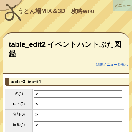
メニュー
うとん場MIX＆3D
攻略wiki
table_edit2 イベントハントぶた図
鑑
編集メニューを表示
table=3 line=54
色(1)
レア(2)
名前(3)
偏食(4)