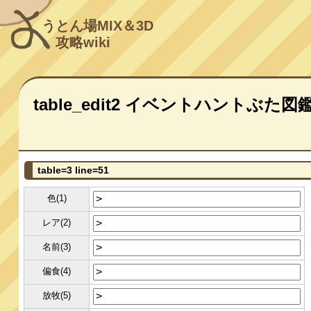
うとん場MIX＆3D
攻略wiki
table_edit2 イベントハントぶた図
table=3 line=51
色(1)
レア(2)
名前(3)
偏食(4)
放牧(5)