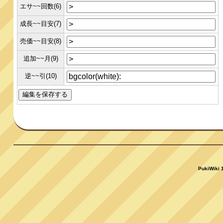
エサ~~回数(6)
成長~~目安(7)
売価~~目安(8)
追加~~月(9)
逆~~引(10)
PukiWiki 1