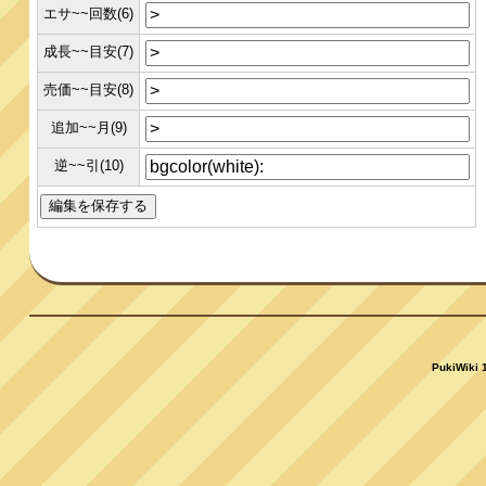
エサ~~回数(6)
成長~~目安(7)
売価~~目安(8)
追加~~月(9)
逆~~引(10)
PukiWiki 1