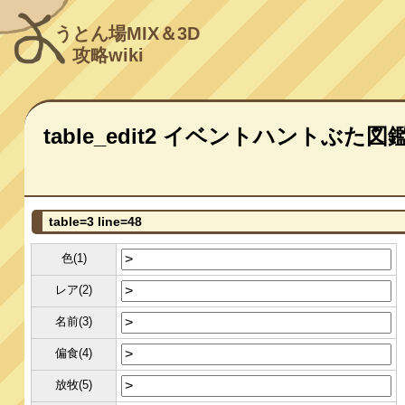
うとん場MIX＆3D
攻略wiki
table_edit2 イベントハントぶた図
table=3 line=48
色(1)
レア(2)
名前(3)
偏食(4)
放牧(5)