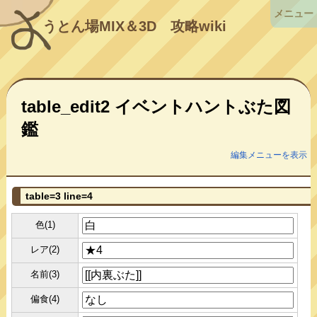
メニュー
うとん場MIX＆3D
攻略wiki
table_edit2 イベントハントぶた図
鑑
編集メニューを表示
table=3 line=4
色(1)
レア(2)
名前(3)
偏食(4)