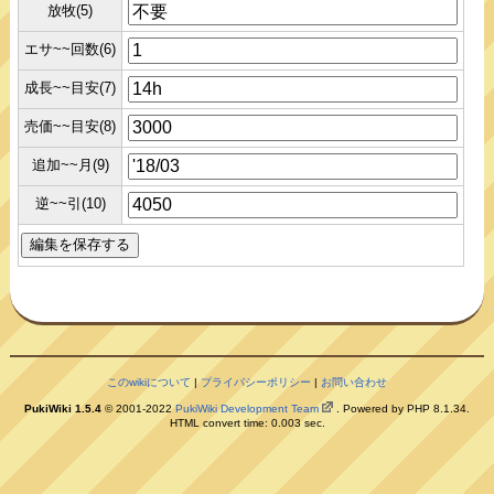
放牧(5)
エサ~~回数(6)
成長~~目安(7)
売価~~目安(8)
追加~~月(9)
逆~~引(10)
このwikiについて
|
プライバシーポリシー
|
お問い合わせ
PukiWiki 1.5.4
© 2001-2022
PukiWiki Development Team
. Powered by PHP 8.1.34.
HTML convert time: 0.003 sec.