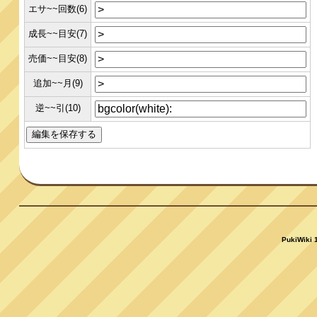
エサ~~回数(6)
成長~~目安(7)
売価~~目安(8)
追加~~月(9)
逆~~引(10)
PukiWiki 1