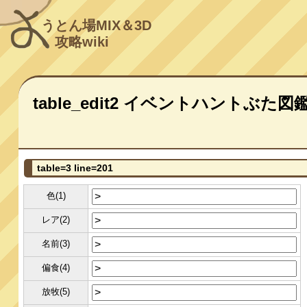
うとん場MIX＆3D
攻略wiki
table_edit2 イベントハントぶた図
table=3 line=201
色(1)
レア(2)
名前(3)
偏食(4)
放牧(5)