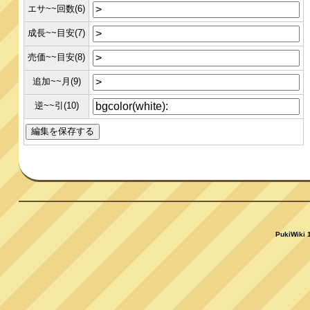
エサ~~回数(6)
成長~~目安(7)
売価~~目安(8)
追加~~月(9)
逆~~引(10)
PukiWiki 1