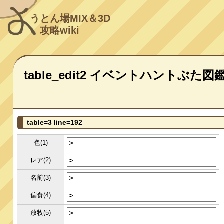
うとん場MIX＆3D
攻略wiki
table_edit2 イベントハントぶた図
table=3 line=192
色(1)
レア(2)
名前(3)
偏食(4)
放牧(5)