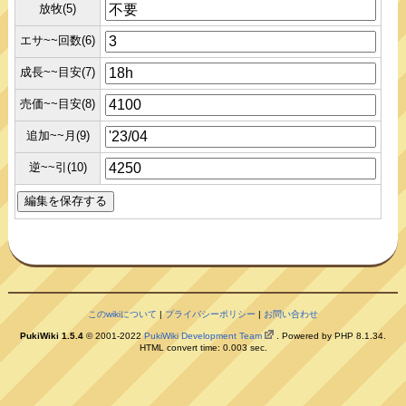
放牧(5)
エサ~~回数(6)
成長~~目安(7)
売価~~目安(8)
追加~~月(9)
逆~~引(10)
このwikiについて
|
プライバシーポリシー
|
お問い合わせ
PukiWiki 1.5.4
© 2001-2022
PukiWiki Development Team
. Powered by PHP 8.1.34.
HTML convert time: 0.003 sec.