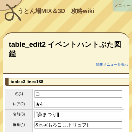
メニュー
うとん場MIX＆3D
攻略wiki
table_edit2 イベントハントぶた図
鑑
編集メニューを表示
table=3 line=188
色(1)
レア(2)
名前(3)
偏食(4)