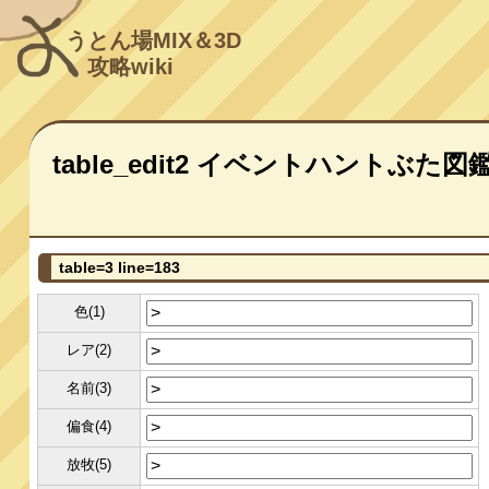
うとん場MIX＆3D
攻略wiki
table_edit2 イベントハントぶた図
table=3 line=183
色(1)
レア(2)
名前(3)
偏食(4)
放牧(5)