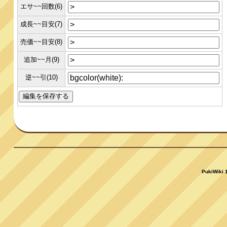
エサ~~回数(6)
成長~~目安(7)
売価~~目安(8)
追加~~月(9)
逆~~引(10)
PukiWiki 1