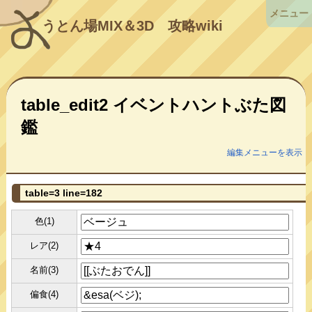
メニュー
うとん場MIX＆3D
攻略wiki
table_edit2 イベントハントぶた図
鑑
編集メニューを表示
table=3 line=182
色(1)
レア(2)
名前(3)
偏食(4)