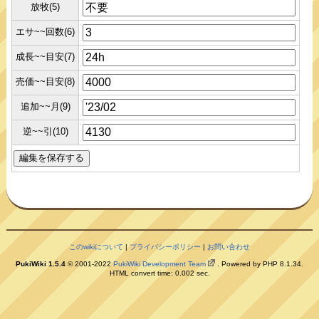
放牧(5)
エサ~~回数(6)
成長~~目安(7)
売価~~目安(8)
追加~~月(9)
逆~~引(10)
このwikiについて
|
プライバシーポリシー
|
お問い合わせ
PukiWiki 1.5.4
© 2001-2022
PukiWiki Development Team
. Powered by PHP 8.1.34.
HTML convert time: 0.002 sec.