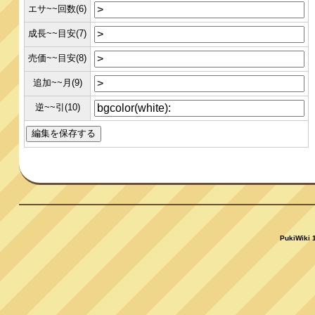
エサ~~回数(6)
成長~~目安(7)
売価~~目安(8)
追加~~月(9)
逆~~引(10)
PukiWiki 1