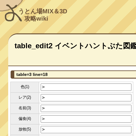
うとん場MIX＆3D
攻略wiki
table_edit2 イベントハントぶた図
table=3 line=18
色(1)
レア(2)
名前(3)
偏食(4)
放牧(5)