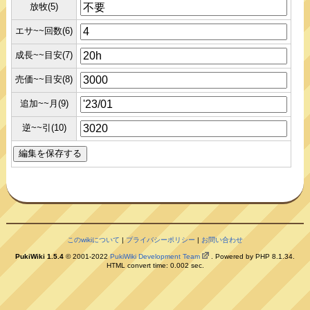
放牧(5)
エサ~~回数(6)
成長~~目安(7)
売価~~目安(8)
追加~~月(9)
逆~~引(10)
このwikiについて
|
プライバシーポリシー
|
お問い合わせ
PukiWiki 1.5.4
© 2001-2022
PukiWiki Development Team
. Powered by PHP 8.1.34.
HTML convert time: 0.002 sec.