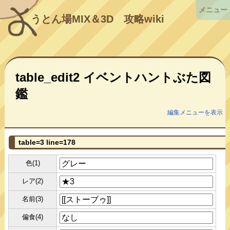
メニュー
うとん場MIX＆3D
攻略wiki
table_edit2 イベントハントぶた図
鑑
編集メニューを表示
table=3 line=178
色(1)
レア(2)
名前(3)
偏食(4)