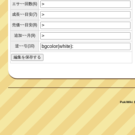
エサ~~回数(6)
成長~~目安(7)
売価~~目安(8)
追加~~月(9)
逆~~引(10)
PukiWiki 1