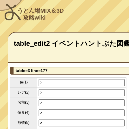
うとん場MIX＆3D
攻略wiki
table_edit2 イベントハントぶた図
table=3 line=177
色(1)
レア(2)
名前(3)
偏食(4)
放牧(5)