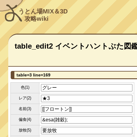
うとん場MIX＆3D
攻略wiki
table_edit2 イベントハントぶた図
table=3 line=169
色(1)
レア(2)
名前(3)
偏食(4)
放牧(5)