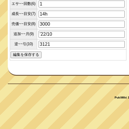
エサ~~回数(6)
成長~~目安(7)
売価~~目安(8)
追加~~月(9)
逆~~引(10)
PukiWiki 1