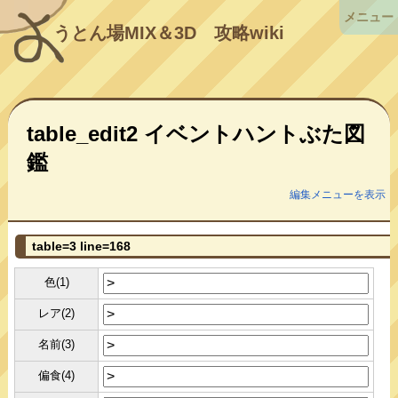
メニュー
うとん場MIX＆3D
攻略wiki
table_edit2 イベントハントぶた図
鑑
編集メニューを表示
table=3 line=168
色(1)
レア(2)
名前(3)
偏食(4)