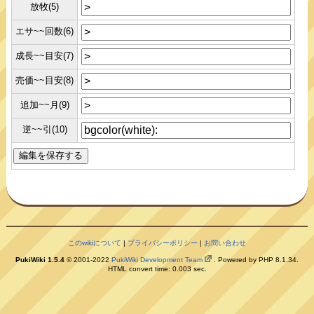
放牧(5)
エサ~~回数(6)
成長~~目安(7)
売価~~目安(8)
追加~~月(9)
逆~~引(10)
このwikiについて
|
プライバシーポリシー
|
お問い合わせ
PukiWiki 1.5.4
© 2001-2022
PukiWiki Development Team
. Powered by PHP 8.1.34.
HTML convert time: 0.003 sec.