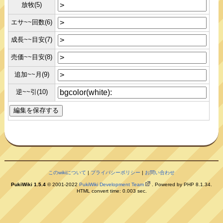
放牧(5)
エサ~~回数(6)
成長~~目安(7)
売価~~目安(8)
追加~~月(9)
逆~~引(10)
このwikiについて
|
プライバシーポリシー
|
お問い合わせ
PukiWiki 1.5.4
© 2001-2022
PukiWiki Development Team
. Powered by PHP 8.1.34.
HTML convert time: 0.003 sec.