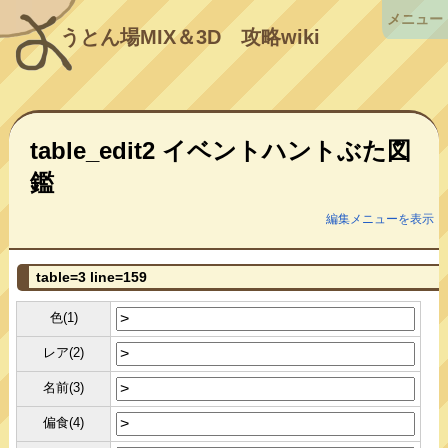
メニュー
うとん場MIX＆3D
攻略wiki
table_edit2 イベントハントぶた図
鑑
編集メニューを表示
table=3 line=159
色(1)
レア(2)
名前(3)
偏食(4)