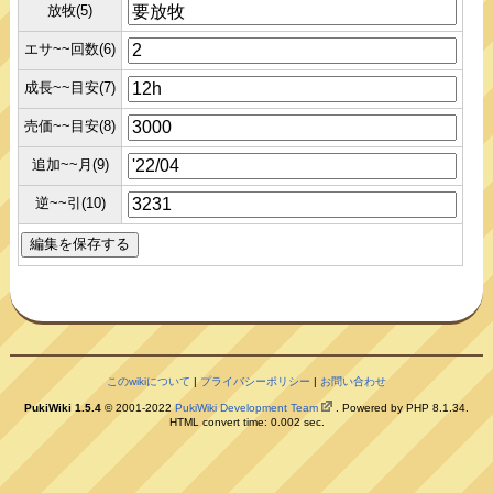
放牧(5)
エサ~~回数(6)
成長~~目安(7)
売価~~目安(8)
追加~~月(9)
逆~~引(10)
このwikiについて
|
プライバシーポリシー
|
お問い合わせ
PukiWiki 1.5.4
© 2001-2022
PukiWiki Development Team
. Powered by PHP 8.1.34.
HTML convert time: 0.002 sec.