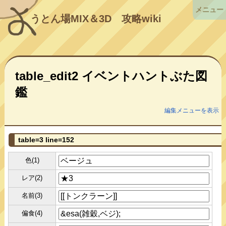
メニュー
うとん場MIX＆3D
攻略wiki
table_edit2 イベントハントぶた図
鑑
編集メニューを表示
table=3 line=152
色(1)
レア(2)
名前(3)
偏食(4)