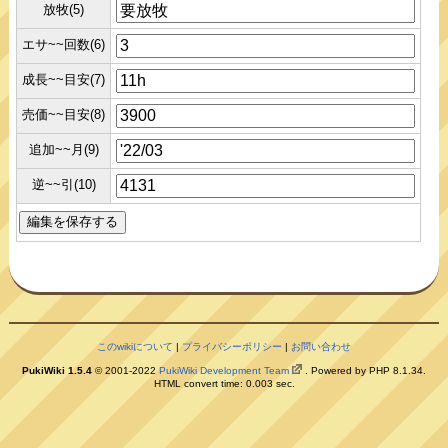
放牧(5)
エサ~~回数(6)
成長~~目安(7)
売価~~目安(8)
追加~~月(9)
逆~~引(10)
このwikiについて
|
プライバシーポリシー
|
お問い合わせ
PukiWiki 1.5.4
© 2001-2022
PukiWiki Development Team
. Powered by PHP 8.1.34.
HTML convert time: 0.003 sec.