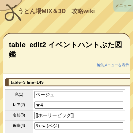
メニュー
うとん場MIX＆3D
攻略wiki
table_edit2 イベントハントぶた図
鑑
編集メニューを表示
table=3 line=149
色(1)
レア(2)
名前(3)
偏食(4)