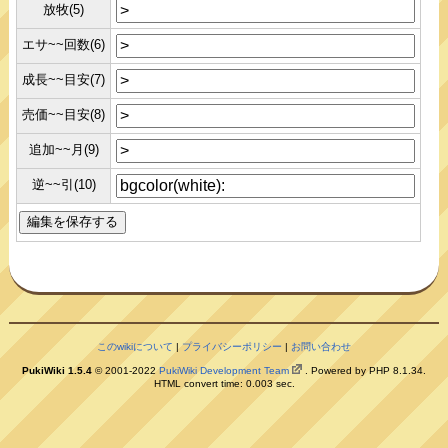
放牧(5)
エサ~~回数(6)
成長~~目安(7)
売価~~目安(8)
追加~~月(9)
逆~~引(10)
このwikiについて
|
プライバシーポリシー
|
お問い合わせ
PukiWiki 1.5.4
© 2001-2022
PukiWiki Development Team
. Powered by PHP 8.1.34.
HTML convert time: 0.003 sec.