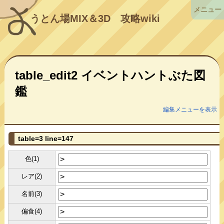
メニュー
うとん場MIX＆3D
攻略wiki
table_edit2 イベントハントぶた図
鑑
編集メニューを表示
table=3 line=147
色(1)
レア(2)
名前(3)
偏食(4)