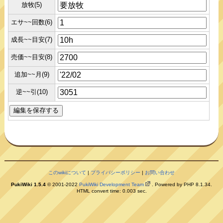
放牧(5)
エサ~~回数(6)
成長~~目安(7)
売価~~目安(8)
追加~~月(9)
逆~~引(10)
このwikiについて
|
プライバシーポリシー
|
お問い合わせ
PukiWiki 1.5.4
© 2001-2022
PukiWiki Development Team
. Powered by PHP 8.1.34.
HTML convert time: 0.003 sec.