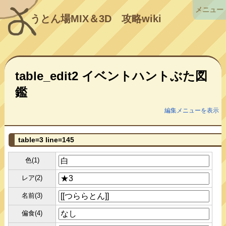
メニュー
うとん場MIX＆3D
攻略wiki
table_edit2 イベントハントぶた図
鑑
編集メニューを表示
table=3 line=145
色(1)
レア(2)
名前(3)
偏食(4)