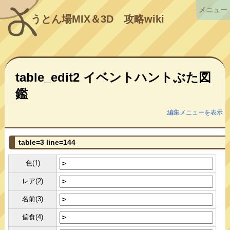
メニュー
うとん場MIX＆3D
攻略wiki
table_edit2 イベントハントぶた図
鑑
編集メニューを表示
table=3 line=144
色(1)
レア(2)
名前(3)
偏食(4)