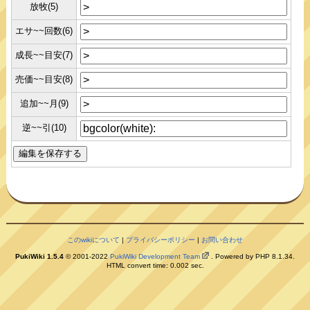
放牧(5)
エサ~~回数(6)
成長~~目安(7)
売価~~目安(8)
追加~~月(9)
逆~~引(10)
このwikiについて
|
プライバシーポリシー
|
お問い合わせ
PukiWiki 1.5.4
© 2001-2022
PukiWiki Development Team
. Powered by PHP 8.1.34.
HTML convert time: 0.002 sec.