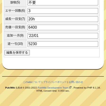
放牧(5)
エサ~~回数(6)
成長~~目安(7)
売価~~目安(8)
追加~~月(9)
逆~~引(10)
このwikiについて
|
プライバシーポリシー
|
お問い合わせ
PukiWiki 1.5.4
© 2001-2022
PukiWiki Development Team
. Powered by PHP 8.1.34.
HTML convert time: 0.003 sec.