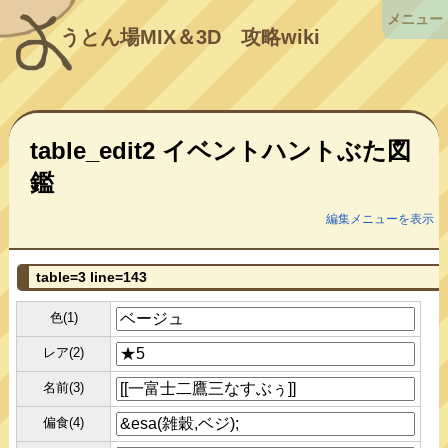
メニュー
うとん場MIX＆3D
攻略wiki
table_edit2 イベントハントぶた図
鑑
編集メニューを表示
table=3 line=143
色(1)
レア(2)
名前(3)
偏食(4)