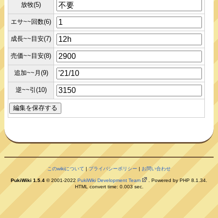
放牧(5)
エサ~~回数(6)
成長~~目安(7)
売価~~目安(8)
追加~~月(9)
逆~~引(10)
このwikiについて
|
プライバシーポリシー
|
お問い合わせ
PukiWiki 1.5.4
© 2001-2022
PukiWiki Development Team
. Powered by PHP 8.1.34.
HTML convert time: 0.003 sec.