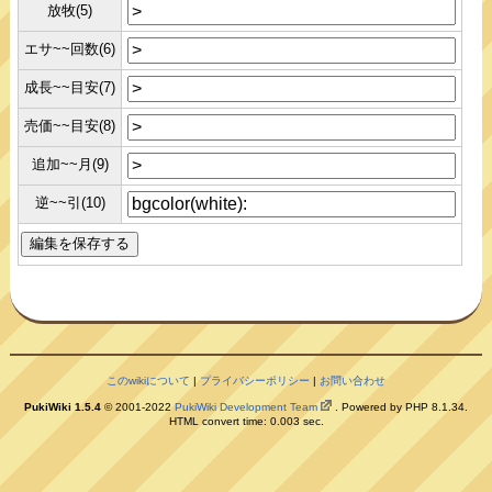
放牧(5)
エサ~~回数(6)
成長~~目安(7)
売価~~目安(8)
追加~~月(9)
逆~~引(10)
このwikiについて
|
プライバシーポリシー
|
お問い合わせ
PukiWiki 1.5.4
© 2001-2022
PukiWiki Development Team
. Powered by PHP 8.1.34.
HTML convert time: 0.003 sec.