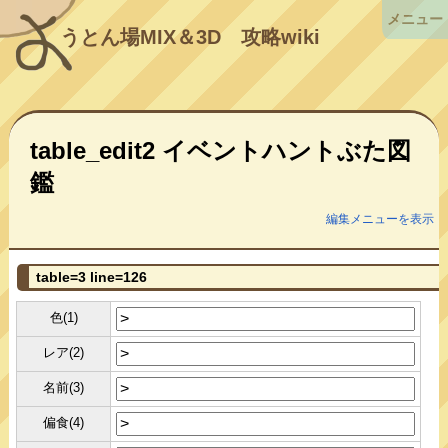
メニュー
うとん場MIX＆3D
攻略wiki
table_edit2 イベントハントぶた図
鑑
編集メニューを表示
table=3 line=126
色(1)
レア(2)
名前(3)
偏食(4)