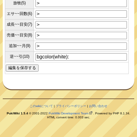
放牧(5)
エサ~~回数(6)
成長~~目安(7)
売価~~目安(8)
追加~~月(9)
逆~~引(10)
このwikiについて
|
プライバシーポリシー
|
お問い合わせ
PukiWiki 1.5.4
© 2001-2022
PukiWiki Development Team
. Powered by PHP 8.1.34.
HTML convert time: 0.003 sec.