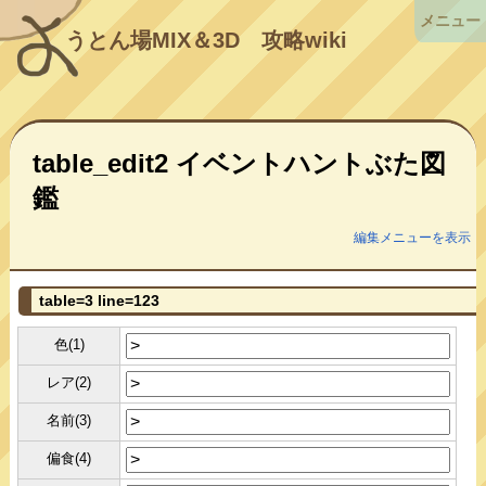
メニュー
うとん場MIX＆3D
攻略wiki
table_edit2 イベントハントぶた図
鑑
編集メニューを表示
table=3 line=123
色(1)
レア(2)
名前(3)
偏食(4)