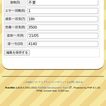
放牧(5)
エサ~~回数(6)
成長~~目安(7)
売価~~目安(8)
追加~~月(9)
逆~~引(10)
このwikiについて
|
プライバシーポリシー
|
お問い合わせ
PukiWiki 1.5.4
© 2001-2022
PukiWiki Development Team
. Powered by PHP 8.1.34.
HTML convert time: 0.003 sec.