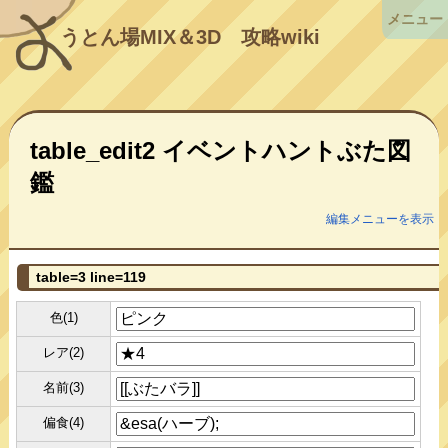
メニュー
うとん場MIX＆3D
攻略wiki
table_edit2 イベントハントぶた図
鑑
編集メニューを表示
table=3 line=119
色(1)
レア(2)
名前(3)
偏食(4)