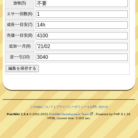
放牧(5)
エサ~~回数(6)
成長~~目安(7)
売価~~目安(8)
追加~~月(9)
逆~~引(10)
このwikiについて
|
プライバシーポリシー
|
お問い合わせ
PukiWiki 1.5.4
© 2001-2022
PukiWiki Development Team
. Powered by PHP 8.1.34.
HTML convert time: 0.003 sec.