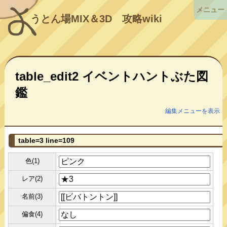
メニュー
うとん場MIX＆3D
攻略wiki
table_edit2 イベントハントぶた図
鑑
編集メニューを表示
table=3 line=109
色(1)
レア(2)
名前(3)
偏食(4)