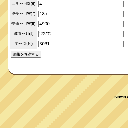
エサ~~回数(6)
成長~~目安(7)
売価~~目安(8)
追加~~月(9)
逆~~引(10)
PukiWiki 1