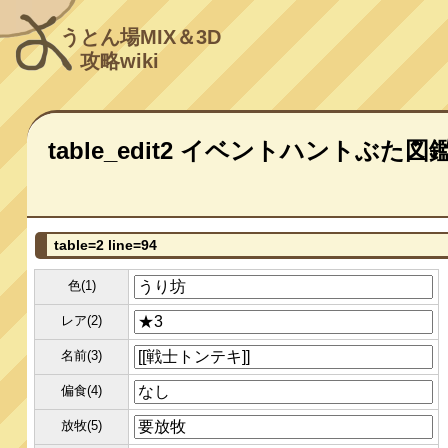
うとん場MIX＆3D
攻略wiki
table_edit2 イベントハントぶた図
table=2 line=94
色(1)
レア(2)
名前(3)
偏食(4)
放牧(5)