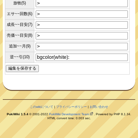
放牧(5)
エサ~~回数(6)
成長~~目安(7)
売価~~目安(8)
追加~~月(9)
逆~~引(10)
このwikiについて
|
プライバシーポリシー
|
お問い合わせ
PukiWiki 1.5.4
© 2001-2022
PukiWiki Development Team
. Powered by PHP 8.1.34.
HTML convert time: 0.003 sec.