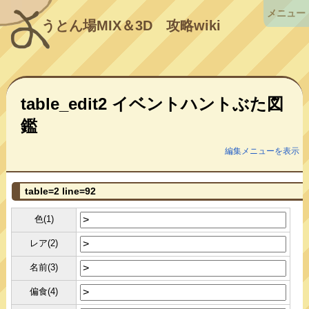
メニュー
うとん場MIX＆3D
攻略wiki
table_edit2 イベントハントぶた図
鑑
編集メニューを表示
table=2 line=92
色(1)
レア(2)
名前(3)
偏食(4)