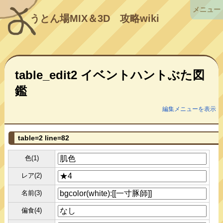
メニュー
うとん場MIX＆3D
攻略wiki
table_edit2 イベントハントぶた図
鑑
編集メニューを表示
table=2 line=82
色(1)
レア(2)
名前(3)
偏食(4)