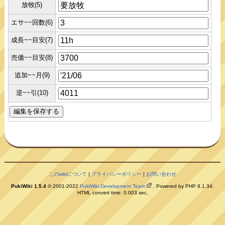
放牧(5)
エサ~~回数(6)
成長~~目安(7)
売価~~目安(8)
追加~~月(9)
逆~~引(10)
このwikiについて
|
プライバシーポリシー
|
お問い合わせ
PukiWiki 1.5.4
© 2001-2022
PukiWiki Development Team
. Powered by PHP 8.1.34.
HTML convert time: 0.003 sec.