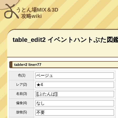
うとん場MIX＆3D
攻略wiki
table_edit2 イベントハントぶた図
table=2 line=77
色(1)
レア(2)
名前(3)
偏食(4)
放牧(5)