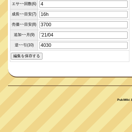
エサ~~回数(6)
成長~~目安(7)
売価~~目安(8)
追加~~月(9)
逆~~引(10)
PukiWiki 1