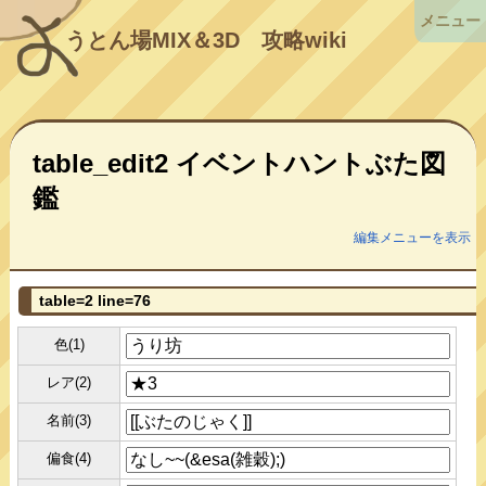
メニュー
うとん場MIX＆3D
攻略wiki
table_edit2 イベントハントぶた図
鑑
編集メニューを表示
table=2 line=76
色(1)
レア(2)
名前(3)
偏食(4)