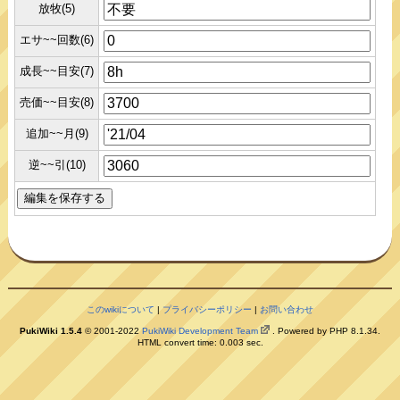
放牧(5)
エサ~~回数(6)
成長~~目安(7)
売価~~目安(8)
追加~~月(9)
逆~~引(10)
このwikiについて
|
プライバシーポリシー
|
お問い合わせ
PukiWiki 1.5.4
© 2001-2022
PukiWiki Development Team
. Powered by PHP 8.1.34.
HTML convert time: 0.003 sec.