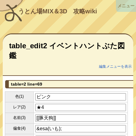
メニュー
うとん場MIX＆3D
攻略wiki
table_edit2 イベントハントぶた図
鑑
編集メニューを表示
table=2 line=69
色(1)
レア(2)
名前(3)
偏食(4)