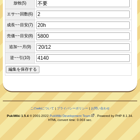
放牧(5)
エサ~~回数(6)
成長~~目安(7)
売価~~目安(8)
追加~~月(9)
逆~~引(10)
このwikiについて
|
プライバシーポリシー
|
お問い合わせ
PukiWiki 1.5.4
© 2001-2022
PukiWiki Development Team
. Powered by PHP 8.1.34.
HTML convert time: 0.003 sec.