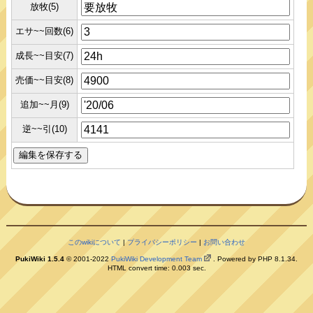
放牧(5)
エサ~~回数(6)
成長~~目安(7)
売価~~目安(8)
追加~~月(9)
逆~~引(10)
このwikiについて
|
プライバシーポリシー
|
お問い合わせ
PukiWiki 1.5.4
© 2001-2022
PukiWiki Development Team
. Powered by PHP 8.1.34.
HTML convert time: 0.003 sec.