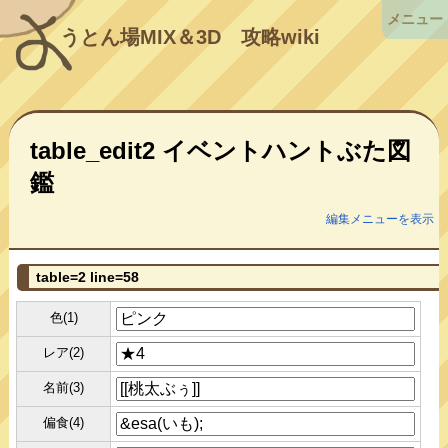
メニュー
うとん場MIX＆3D
攻略wiki
table_edit2 イベントハントぶた図
鑑
編集メニューを表示
table=2 line=58
色(1)
レア(2)
名前(3)
偏食(4)