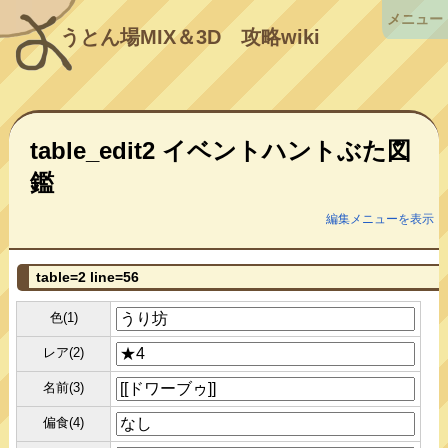
メニュー
うとん場MIX＆3D
攻略wiki
table_edit2 イベントハントぶた図
鑑
編集メニューを表示
table=2 line=56
色(1)
レア(2)
名前(3)
偏食(4)