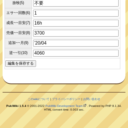
放牧(5)
エサ~~回数(6)
成長~~目安(7)
売価~~目安(8)
追加~~月(9)
逆~~引(10)
このwikiについて
|
プライバシーポリシー
|
お問い合わせ
PukiWiki 1.5.4
© 2001-2022
PukiWiki Development Team
. Powered by PHP 8.1.34.
HTML convert time: 0.003 sec.