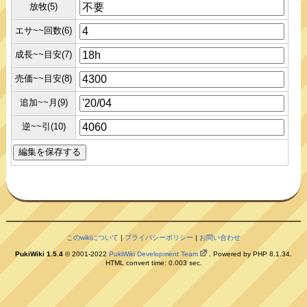
放牧(5)
エサ~~回数(6)
成長~~目安(7)
売価~~目安(8)
追加~~月(9)
逆~~引(10)
このwikiについて
|
プライバシーポリシー
|
お問い合わせ
PukiWiki 1.5.4
© 2001-2022
PukiWiki Development Team
. Powered by PHP 8.1.34.
HTML convert time: 0.003 sec.