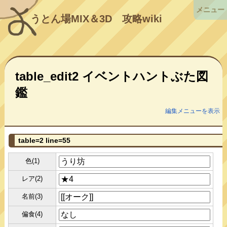
メニュー
うとん場MIX＆3D
攻略wiki
table_edit2 イベントハントぶた図
鑑
編集メニューを表示
table=2 line=55
色(1)
レア(2)
名前(3)
偏食(4)