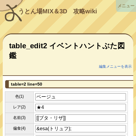
メニュー
うとん場MIX＆3D
攻略wiki
table_edit2 イベントハントぶた図
鑑
編集メニューを表示
table=2 line=50
色(1)
レア(2)
名前(3)
偏食(4)