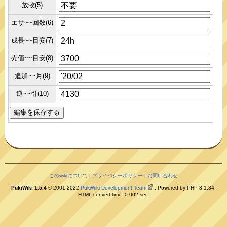
放牧(5)
エサ~~回数(6)
成長~~目安(7)
売価~~目安(8)
追加~~月(9)
逆~~引(10)
このwikiについて
|
プライバシーポリシー
|
お問い合わせ
PukiWiki 1.5.4
© 2001-2022
PukiWiki Development Team
. Powered by PHP 8.1.34.
HTML convert time: 0.002 sec.