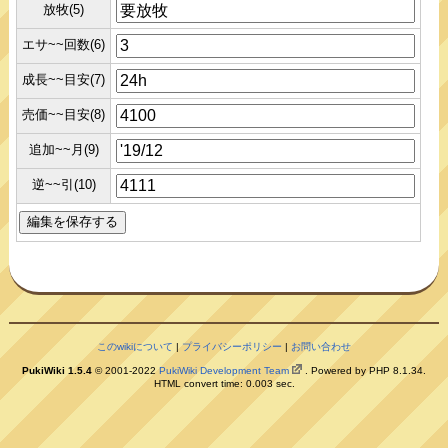
放牧(5)
エサ~~回数(6)
成長~~目安(7)
売価~~目安(8)
追加~~月(9)
逆~~引(10)
このwikiについて
|
プライバシーポリシー
|
お問い合わせ
PukiWiki 1.5.4
© 2001-2022
PukiWiki Development Team
. Powered by PHP 8.1.34.
HTML convert time: 0.003 sec.