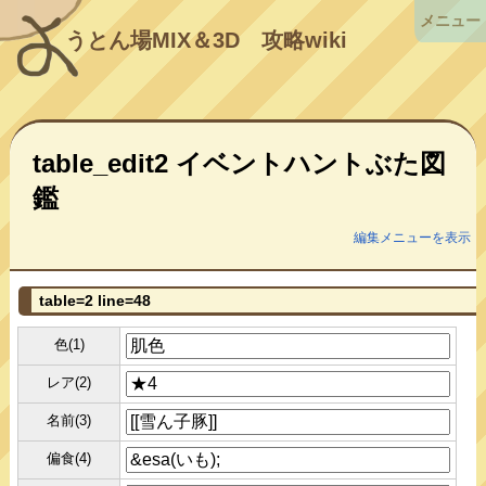
メニュー
うとん場MIX＆3D
攻略wiki
table_edit2 イベントハントぶた図
鑑
編集メニューを表示
table=2 line=48
色(1)
レア(2)
名前(3)
偏食(4)