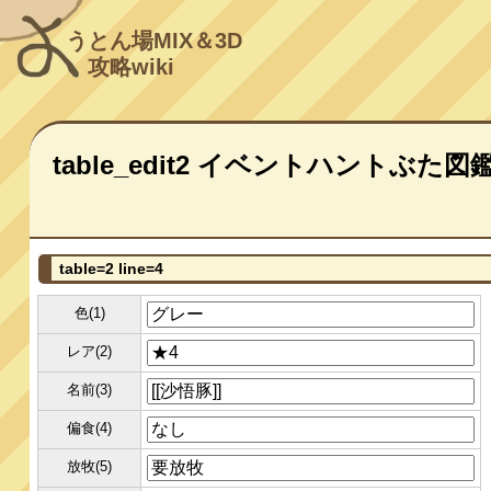
うとん場MIX＆3D
攻略wiki
table_edit2 イベントハントぶた図
table=2 line=4
色(1)
レア(2)
名前(3)
偏食(4)
放牧(5)