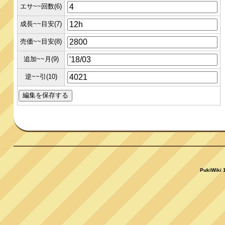
エサ~~回数(6)
成長~~目安(7)
売価~~目安(8)
追加~~月(9)
逆~~引(10)
PukiWiki 1